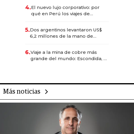
deportivo y el cuidado corporal
4.
El nuevo lujo corporativo: por
qué en Perú los viajes de
negocios dejan de ser reuniones
para convertirse en experiencias
5.
Dos argentinos levantaron US$
transformadoras
6,2 millones de la mano de
Rauch, Englebienne y Woloski
6.
Viaje a la mina de cobre más
grande del mundo: Escondida, el
gigante chileno que exporta US$
14.000 millones anuales
Más noticias