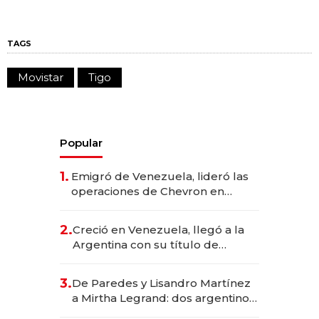
TAGS
Movistar
Tigo
Popular
1.
Emigró de Venezuela, lideró las
operaciones de Chevron en
EE.UU. y hoy es la única mujer
CEO en Vaca Muerta
2.
Creció en Venezuela, llegó a la
Argentina con su título de
abogado y construyó un imperio
gastronómico que revoluciona
3.
De Paredes y Lisandro Martínez
las marcas "fast premium"
a Mirtha Legrand: dos argentinos
impulsan el negocio del wellness