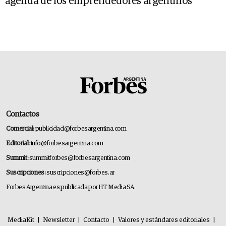
agenda de los emprendedores argentinos
Contactos
Comercial:
publicidad@forbesargentina.com
Editorial:
info@forbesargentina.com
Summit:
summitforbes@forbesargentina.com
Suscripciones:
suscripciones@forbes.ar
Forbes Argentina es publicada por HT Media SA.
MediaKit
|
Newsletter
|
Contacto
|
Valores y estándares editoriales
|