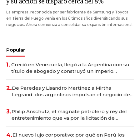
y su acción se disparó cerca del 8%
La empresa, reconocida por ser fabricante de Samsung y Toyota
en Tierra del Fuego venía en los últimos años diversificando sus
negocios. Ahora comienza a consolidar su expansión internacional.
Popular
1.
Creció en Venezuela, llegó a la Argentina con su
título de abogado y construyó un imperio
gastronómico que revoluciona las marcas "fast
premium"
2.
De Paredes y Lisandro Martínez a Mirtha
Legrand: dos argentinos impulsan el negocio del
wellness deportivo y el cuidado corporal
3.
Philip Anschutz, el magnate petrolero y rey del
entretenimiento que va por la licitación de
Tecnópolis junto a Fénix
4.
El nuevo lujo corporativo: por qué en Perú los