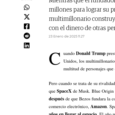
Mientras que el fundado
millones para lograr su p
multimillonario constru
con el dinero de otras pe
23 Enero de 2025 11.27
C
Donald Trump
uando
pres
Unidos, los multimillonario
multitud de personajes que
Pero cuando se trata de su rivalida
SpaceX
que
de Musk. Blue Origin l
después
de que Bezos fundara la co
Amazon
comercio electrónico,
. Sp
años en llegar al espacio
. El año 