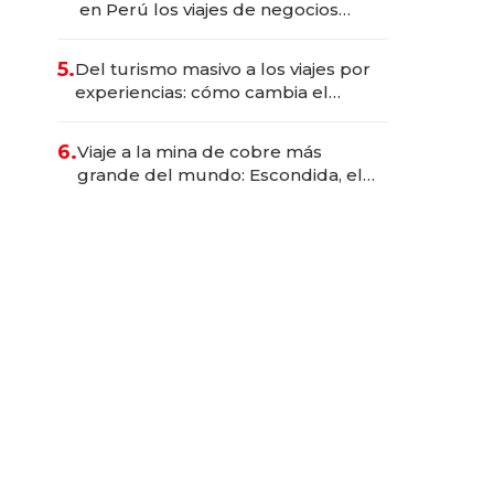
en Perú los viajes de negocios
dejan de ser reuniones para
convertirse en experiencias
5.
Del turismo masivo a los viajes por
transformadoras
experiencias: cómo cambia el
negocio de la asistencia al viajero
6.
Viaje a la mina de cobre más
grande del mundo: Escondida, el
gigante chileno que exporta US$
14.000 millones anuales