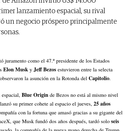
r de Amazon invirtió US$ 14.000
rimer lanzamiento espacial, su rival
yó un negocio próspero principalmente
rsonas.
tó juramento como el 47.º presidente de los Estados
Elon Musk
Jeff Bezos
s
y
estuvieron entre la selecta
Capitolio
 observaron la asunción en la Rotonda del
.
Blue Origin
d espacial,
de Bezos no está al mismo nivel
25 años
anzó su primer cohete al espacio el jueves,
mpañía con la fortuna que amasó gracias a su gigante del
seis
aceX, que Musk fundó dos años después, tardó solo
pasado, la compañía de la nueva mano derecha de Trump