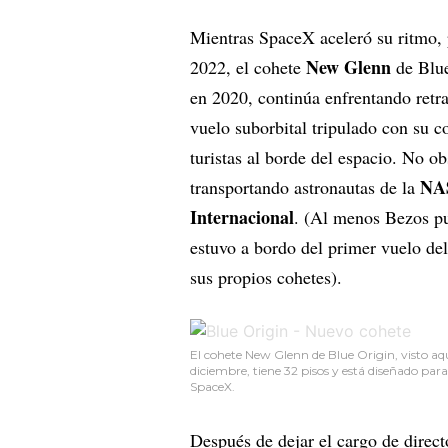
Mientras SpaceX aceleró su ritmo,
New Glenn
2022, el cohete
de Blue
en 2020, continúa enfrentando retr
vuelo suborbital tripulado con su 
turistas al borde del espacio. No ob
NA
transportando astronautas de la
Internacional
. (Al menos Bezos p
estuvo a bordo del primer vuelo d
sus propios cohetes).
El cohete New Glenn de Blue Origin, visto aq
diciembre, tiene 32 pisos y está diseñado para 
SpaceX.
Después de dejar el cargo de dire