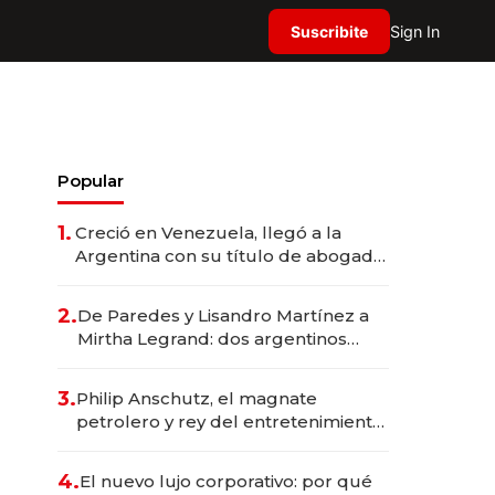
Suscribite
Sign In
Popular
1.
Creció en Venezuela, llegó a la
Argentina con su título de abogado
y construyó un imperio
gastronómico que revoluciona las
2.
De Paredes y Lisandro Martínez a
marcas "fast premium"
Mirtha Legrand: dos argentinos
impulsan el negocio del wellness
deportivo y el cuidado corporal
3.
Philip Anschutz, el magnate
petrolero y rey del entretenimiento
que va por la licitación de
Tecnópolis junto a Fénix
4.
El nuevo lujo corporativo: por qué