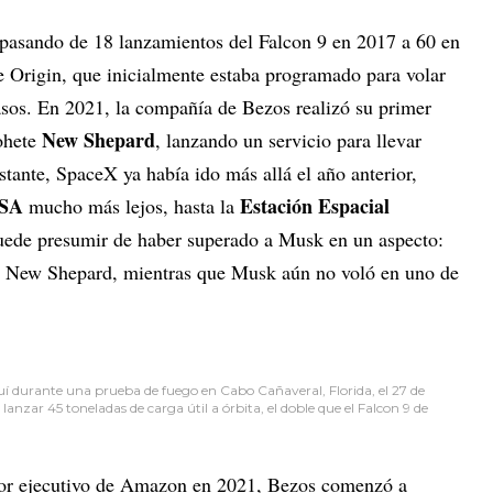
 pasando de 18 lanzamientos del Falcon 9 en 2017 a 60 en
 Origin, que inicialmente estaba programado para volar
asos. En 2021, la compañía de Bezos realizó su primer
New Shepard
cohete
, lanzando un servicio para llevar
stante, SpaceX ya había ido más allá el año anterior,
SA
Estación Espacial
mucho más lejos, hasta la
uede presumir de haber superado a Musk en un aspecto:
el New Shepard, mientras que Musk aún no voló en uno de
uí durante una prueba de fuego en Cabo Cañaveral, Florida, el 27 de
lanzar 45 toneladas de carga útil a órbita, el doble que el Falcon 9 de
ctor ejecutivo de Amazon en 2021, Bezos comenzó a