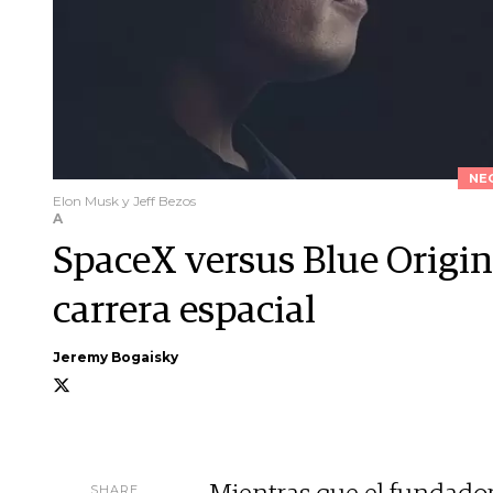
NE
Elon Musk y Jeff Bezos
A
SpaceX versus Blue Origin
carrera espacial
Jeremy Bogaisky
SHARE