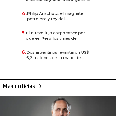
impulsan el negocio del wellness
deportivo y el cuidado corporal
4.
Philip Anschutz, el magnate
petrolero y rey del
entretenimiento que va por la
licitación de Tecnópolis junto a
5.
El nuevo lujo corporativo: por
Fénix
qué en Perú los viajes de
negocios dejan de ser reuniones
para convertirse en experiencias
6.
Dos argentinos levantaron US$
transformadoras
6,2 millones de la mano de
Rauch, Englebienne y Woloski
Más noticias