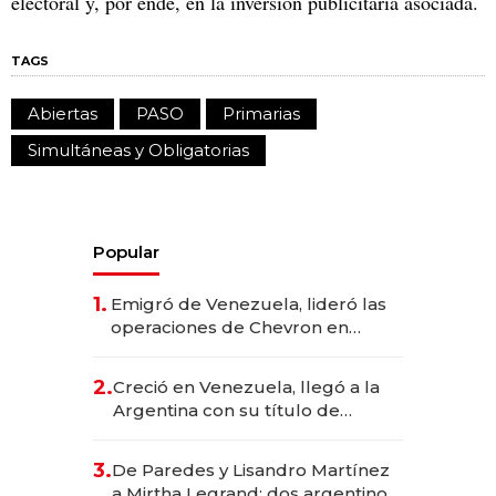
electoral y, por ende, en la inversión publicitaria asociada.
TAGS
Abiertas
PASO
Primarias
Simultáneas y Obligatorias
Popular
1.
Emigró de Venezuela, lideró las
operaciones de Chevron en
EE.UU. y hoy es la única mujer
CEO en Vaca Muerta
2.
Creció en Venezuela, llegó a la
Argentina con su título de
abogado y construyó un imperio
gastronómico que revoluciona
3.
De Paredes y Lisandro Martínez
las marcas "fast premium"
a Mirtha Legrand: dos argentinos