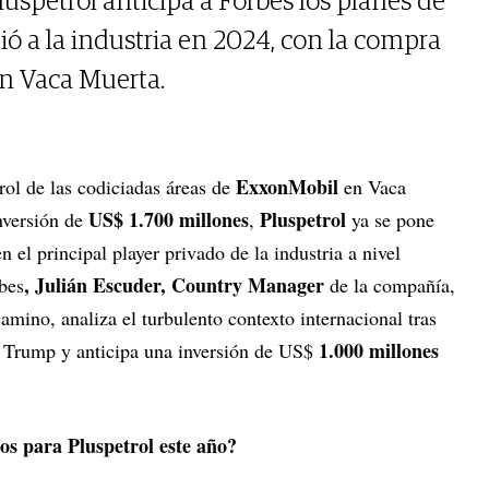
uspetrol anticipa a Forbes los planes de
ió a la industria en 2024, con la compra
en Vaca Muerta.
ExxonMobil
ol de las codiciadas áreas de
en Vaca
US$ 1.700 millones
Pluspetrol
nversión de
,
ya se pone
n el principal player privado de la industria a nivel
, Julián Escuder, Country Manager
bes
de la compañía,
amino, analiza el turbulento contexto internacional tras
1.000 millones
d Trump y anticipa una inversión de US$
íos para Pluspetrol este año?