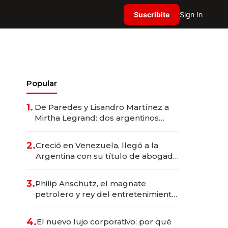
Suscribite
Sign In
Popular
1.
De Paredes y Lisandro Martínez a
Mirtha Legrand: dos argentinos
impulsan el negocio del wellness
deportivo y el cuidado corporal
2.
Creció en Venezuela, llegó a la
Argentina con su título de abogado
y construyó un imperio
gastronómico que revoluciona las
3.
Philip Anschutz, el magnate
marcas "fast premium"
petrolero y rey del entretenimiento
que va por la licitación de
Tecnópolis junto a Fénix
4.
El nuevo lujo corporativo: por qué