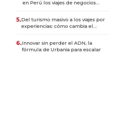
en Perú los viajes de negocios
dejan de ser reuniones para
convertirse en experiencias
5.
Del turismo masivo a los viajes por
transformadoras
experiencias: cómo cambia el
negocio de la asistencia al viajero
6.
Innovar sin perder el ADN, la
fórmula de Urbania para escalar