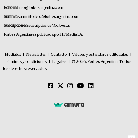
Editorial:
info@forbesargentina.com
Summit:
summitforbes@forbesargentina.com
Suscripciones:
suscripciones@forbes.ar
Forbes Argentina es publicada por HT Media SA.
MediaKit
|
Newsletter
|
Contacto
|
Valores y estándares editoriales
|
Términos y condiciones
|
Legales
|
© 2026. Forbes Argentina. Todos
los derechos reservados.