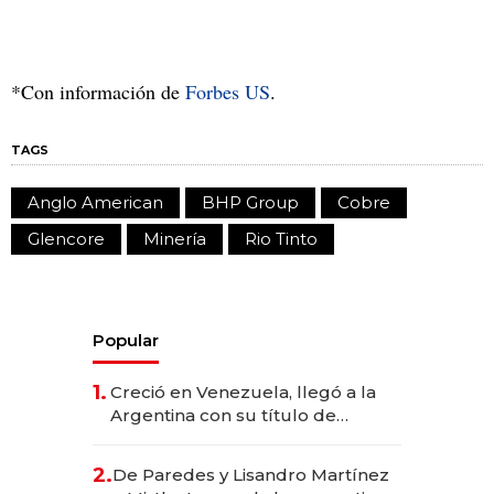
*Con información de
Forbes US
.
TAGS
Anglo American
BHP Group
Cobre
Glencore
Minería
Rio Tinto
Popular
1.
Creció en Venezuela, llegó a la
Argentina con su título de
abogado y construyó un imperio
gastronómico que revoluciona
2.
De Paredes y Lisandro Martínez
las marcas "fast premium"