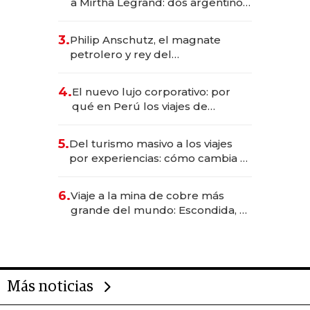
a Mirtha Legrand: dos argentinos
impulsan el negocio del wellness
deportivo y el cuidado corporal
3.
Philip Anschutz, el magnate
petrolero y rey del
entretenimiento que va por la
licitación de Tecnópolis junto a
4.
El nuevo lujo corporativo: por
Fénix
qué en Perú los viajes de
negocios dejan de ser reuniones
para convertirse en experiencias
5.
Del turismo masivo a los viajes
transformadoras
por experiencias: cómo cambia el
negocio de la asistencia al viajero
6.
Viaje a la mina de cobre más
grande del mundo: Escondida, el
gigante chileno que exporta US$
14.000 millones anuales
Más noticias