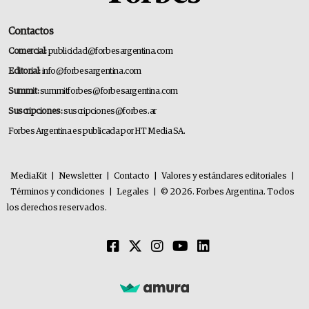
Contactos
Comercial:
publicidad@forbesargentina.com
Editorial:
info@forbesargentina.com
Summit:
summitforbes@forbesargentina.com
Suscripciones:
suscripciones@forbes.ar
Forbes Argentina es publicada por HT Media SA.
MediaKit
|
Newsletter
|
Contacto
|
Valores y estándares editoriales
|
Términos y condiciones
|
Legales
|
© 2026. Forbes Argentina. Todos
los derechos reservados.