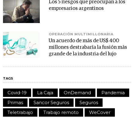
Los 5 riesgos que preocupan a los
empresarios argentinos
OPERACIÓN MULTIMILLONARIA
Un acuerdo de más de US$ 400
millones destrabaría la fusión más
grande de la industria del lujo
TAGS
Covid-19
La Caja
OnDemand
Pandemia
Primas
Sancor Seguros
Seguros
Teletrabajo
Trabajo remoto
WeCover