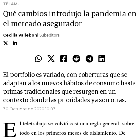
TÉLAM.
Qué cambios introdujo la pandemia en
el mercado asegurador
Cecilia Valleboni
Subeditora
El portfolio es variado, con coberturas que se
adaptan a los nuevos hábitos de consumo hasta
primas tradicionales que resurgen en un
contexto donde las prioridades ya son otras.
30 Octubre de 2020 10.03
E
l teletrabajo se volvió casi una regla general, sobre
todo en los primeros meses de aislamiento. De