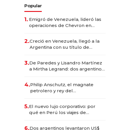
Popular
1.
Emigró de Venezuela, lideró las
operaciones de Chevron en
EE.UU. y hoy es la única mujer
CEO en Vaca Muerta
2.
Creció en Venezuela, llegó a la
Argentina con su título de
abogado y construyó un imperio
gastronómico que revoluciona
3.
De Paredes y Lisandro Martínez
las marcas "fast premium"
a Mirtha Legrand: dos argentinos
impulsan el negocio del wellness
deportivo y el cuidado corporal
4.
Philip Anschutz, el magnate
petrolero y rey del
entretenimiento que va por la
licitación de Tecnópolis junto a
5.
El nuevo lujo corporativo: por
Fénix
qué en Perú los viajes de
negocios dejan de ser reuniones
para convertirse en experiencias
6.
Dos argentinos levantaron US$