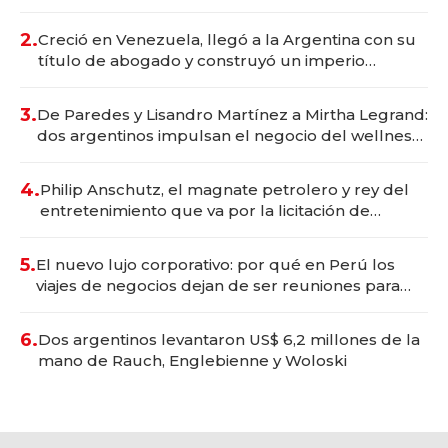
Vaca Muerta
2.
Creció en Venezuela, llegó a la Argentina con su
título de abogado y construyó un imperio
gastronómico que revoluciona las marcas "fast
premium"
3.
De Paredes y Lisandro Martínez a Mirtha Legrand:
dos argentinos impulsan el negocio del wellness
deportivo y el cuidado corporal
4.
Philip Anschutz, el magnate petrolero y rey del
entretenimiento que va por la licitación de
Tecnópolis junto a Fénix
5.
El nuevo lujo corporativo: por qué en Perú los
viajes de negocios dejan de ser reuniones para
convertirse en experiencias transformadoras
6.
Dos argentinos levantaron US$ 6,2 millones de la
mano de Rauch, Englebienne y Woloski