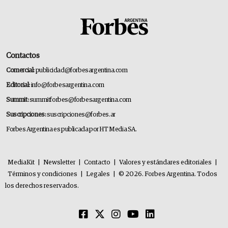
Contactos
Comercial:
publicidad@forbesargentina.com
Editorial:
info@forbesargentina.com
Summit:
summitforbes@forbesargentina.com
Suscripciones:
suscripciones@forbes.ar
Forbes Argentina es publicada por HT Media SA.
MediaKit
|
Newsletter
|
Contacto
|
Valores y estándares editoriales
|
Términos y condiciones
|
Legales
|
© 2026. Forbes Argentina. Todos
los derechos reservados.