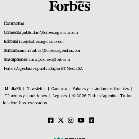
Contactos
Comercial:
publicidad@forbesargentina.com
Editorial:
info@forbesargentina.com
Summit:
summitforbes@forbesargentina.com
Suscripciones:
suscripciones@forbes.ar
Forbes Argentina es publicada por HT Media SA.
MediaKit
|
Newsletter
|
Contacto
|
Valores y estándares editoriales
|
Términos y condiciones
|
Legales
|
© 2026. Forbes Argentina. Todos
los derechos reservados.