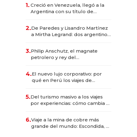
1.
Creció en Venezuela, llegó a la
Argentina con su título de
abogado y construyó un imperio
gastronómico que revoluciona
2.
De Paredes y Lisandro Martínez
las marcas "fast premium"
a Mirtha Legrand: dos argentinos
impulsan el negocio del wellness
deportivo y el cuidado corporal
3.
Philip Anschutz, el magnate
petrolero y rey del
entretenimiento que va por la
licitación de Tecnópolis junto a
4.
El nuevo lujo corporativo: por
Fénix
qué en Perú los viajes de
negocios dejan de ser reuniones
para convertirse en experiencias
5.
Del turismo masivo a los viajes
transformadoras
por experiencias: cómo cambia el
negocio de la asistencia al viajero
6.
Viaje a la mina de cobre más
grande del mundo: Escondida, el
gigante chileno que exporta US$