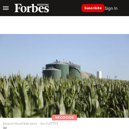
Sign In
Suscribite
NEGOCIOS
biocombustible bio4 - dw0a3793
W