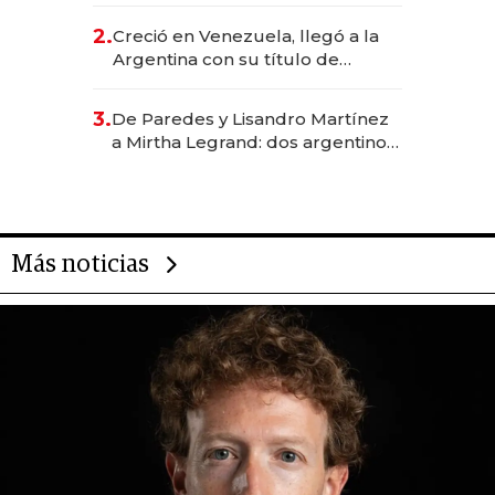
CEO en Vaca Muerta
2.
Creció en Venezuela, llegó a la
Argentina con su título de
abogado y construyó un imperio
gastronómico que revoluciona
3.
De Paredes y Lisandro Martínez
las marcas "fast premium"
a Mirtha Legrand: dos argentinos
impulsan el negocio del wellness
deportivo y el cuidado corporal
Más noticias