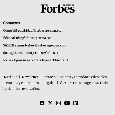
Contactos
Comercial:
publicidad@forbesargentina.com
Editorial:
info@forbesargentina.com
Summit:
summitforbes@forbesargentina.com
Suscripciones:
suscripciones@forbes.ar
Forbes Argentina es publicada por HT Media SA.
MediaKit
|
Newsletter
|
Contacto
|
Valores y estándares editoriales
|
Términos y condiciones
|
Legales
|
© 2026. Forbes Argentina. Todos
los derechos reservados.