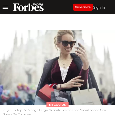
Sign In
Suscribite
NEGOCIOS
Mujer En Top De Manga Larga Granate Sosteniendo Smartphone Con
Bolsas De Compras