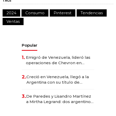
TAGS
2024
Consumo
Pinterest
Tendencias
Ventas
Popular
1.
Emigró de Venezuela, lideró las
operaciones de Chevron en
EE.UU. y hoy es la única mujer
CEO en Vaca Muerta
2.
Creció en Venezuela, llegó a la
Argentina con su título de
abogado y construyó un imperio
gastronómico que revoluciona
3.
De Paredes y Lisandro Martínez
las marcas "fast premium"
a Mirtha Legrand: dos argentinos
impulsan el negocio del wellness
deportivo y el cuidado corporal