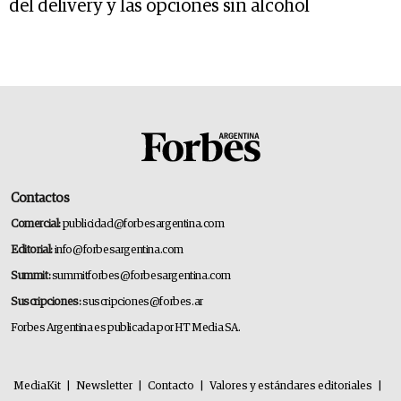
del delivery y las opciones sin alcohol
Contactos
Comercial:
publicidad@forbesargentina.com
Editorial:
info@forbesargentina.com
Summit:
summitforbes@forbesargentina.com
Suscripciones:
suscripciones@forbes.ar
Forbes Argentina es publicada por HT Media SA.
MediaKit
|
Newsletter
|
Contacto
|
Valores y estándares editoriales
|