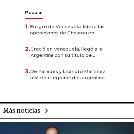
Popular
1.
Emigró de Venezuela, lideró las
operaciones de Chevron en
EE.UU. y hoy es la única mujer
CEO en Vaca Muerta
2.
Creció en Venezuela, llegó a la
Argentina con su título de
abogado y construyó un imperio
gastronómico que revoluciona
3.
De Paredes y Lisandro Martínez
las marcas "fast premium"
a Mirtha Legrand: dos argentinos
impulsan el negocio del wellness
deportivo y el cuidado corporal
Más noticias