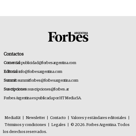
Contactos
Comercial:
publicidad@forbesargentina.com
Editorial:
info@forbesargentina.com
Summit:
summitforbes@forbesargentina.com
Suscripciones:
suscripciones@forbes.ar
Forbes Argentina es publicada por HT Media SA.
MediaKit
|
Newsletter
|
Contacto
|
Valores y estándares editoriales
|
Términos y condiciones
|
Legales
|
© 2026. Forbes Argentina. Todos
los derechos reservados.