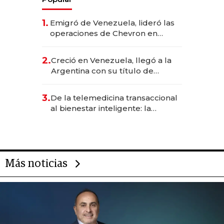
1.
Emigró de Venezuela, lideró las
operaciones de Chevron en
EE.UU. y hoy es la única mujer
CEO en Vaca Muerta
2.
Creció en Venezuela, llegó a la
Argentina con su título de
abogado y construyó un imperio
gastronómico que revoluciona
3.
De la telemedicina transaccional
las marcas "fast premium"
al bienestar inteligente: la
evolución de doc24 para
transformar a las organizaciones
Más noticias