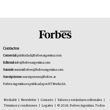
Contactos
Comercial:
publicidad@forbesargentina.com
Editorial:
info@forbesargentina.com
Summit:
summitforbes@forbesargentina.com
Suscripciones:
suscripciones@forbes.ar
Forbes Argentina es publicada por HT Media SA.
MediaKit
|
Newsletter
|
Contacto
|
Valores y estándares editoriales
|
Términos y condiciones
|
Legales
|
© 2026. Forbes Argentina. Todos