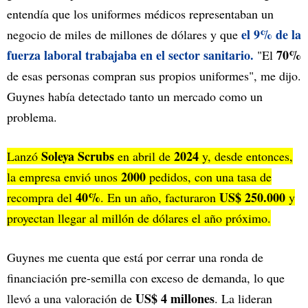
entendía que los uniformes médicos representaban un
el 9% de la
negocio de miles de millones de dólares y que
fuerza laboral trabajaba en el sector sanitario.
70%
"El
de esas personas compran sus propios uniformes", me dijo.
Guynes había detectado tanto un mercado como un
problema.
Soleya Scrubs
2024
Lanzó
en abril de
y, desde entonces,
2000
la empresa envió unos
pedidos, con una tasa de
40%
US$ 250.000
recompra del
. En un año, facturaron
y
proyectan llegar al millón de dólares el año próximo.
Guynes me cuenta que está por cerrar una ronda de
financiación pre-semilla con exceso de demanda, lo que
US$ 4 millones
llevó a una valoración de
. La lideran