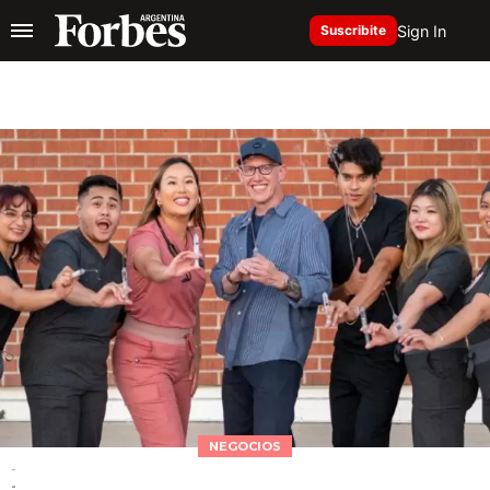
Sign In
Suscribite
NEGOCIOS
-
-