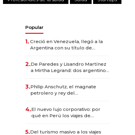
Popular
1.
Creció en Venezuela, llegó a la
Argentina con su título de
abogado y construyó un imperio
gastronómico que revoluciona
2.
De Paredes y Lisandro Martínez
las marcas "fast premium"
a Mirtha Legrand: dos argentinos
impulsan el negocio del wellness
deportivo y el cuidado corporal
3.
Philip Anschutz, el magnate
petrolero y rey del
entretenimiento que va por la
licitación de Tecnópolis junto a
4.
El nuevo lujo corporativo: por
Fénix
qué en Perú los viajes de
negocios dejan de ser reuniones
para convertirse en experiencias
5.
Del turismo masivo a los viajes
transformadoras