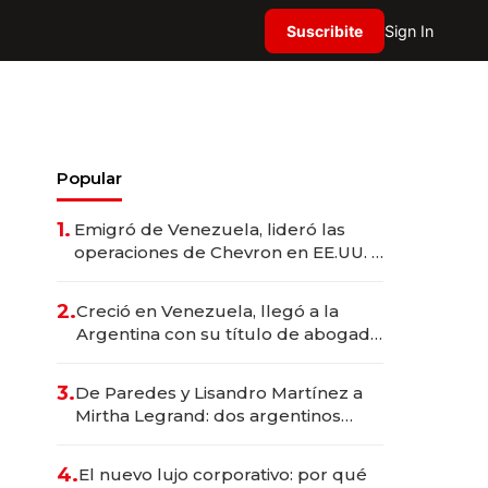
Suscribite
Sign In
Popular
1.
Emigró de Venezuela, lideró las
operaciones de Chevron en EE.UU. y
hoy es la única mujer CEO en Vaca
Muerta
2.
Creció en Venezuela, llegó a la
Argentina con su título de abogado
y construyó un imperio
gastronómico que revoluciona las
3.
De Paredes y Lisandro Martínez a
marcas "fast premium"
Mirtha Legrand: dos argentinos
impulsan el negocio del wellness
deportivo y el cuidado corporal
4.
El nuevo lujo corporativo: por qué