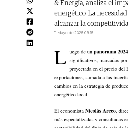
& Energía, analiza el imp
energético. La necesidad
alcanzar la competitivida
11 Mayo de 2025 08.15
L
panorama 202
uego de un
significativos, marcados por
proyectada en el precio del 
exportaciones, sumada a las incerti
cambios en la estrategia de produc
energético local.
Nicolás Arceo
El economista
, dire
más especializadas y consultadas en
sostenibilidad del flujo de caja de 