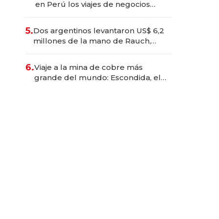
en Perú los viajes de negocios
dejan de ser reuniones para
convertirse en experiencias
5.
Dos argentinos levantaron US$ 6,2
transformadoras
millones de la mano de Rauch,
Englebienne y Woloski
6.
Viaje a la mina de cobre más
grande del mundo: Escondida, el
gigante chileno que exporta US$
14.000 millones anuales