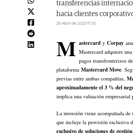
transferencias internaci
hacia clientes corporativ
29 Abril de 2025 17.30
M
astercard
Corpay
y
anu
Mastercard adquiere un
pagos transfronterizos d
Mastercard Move
plataforma
. Seg
Ma
previas entre ambas compañías,
aproximadamente el 3 % del nego
implica una valuación empresarial
La inversión viene acompañada de u
que incluye la provisión exclusiva d
exclusivo de soluciones de gestió