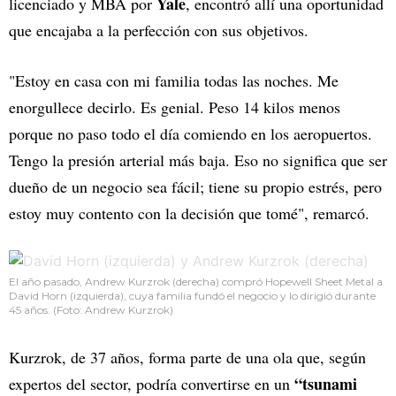
Yale
licenciado y MBA por
, encontró allí una oportunidad
que encajaba a la perfección con sus objetivos.
"Estoy en casa con mi familia todas las noches. Me
enorgullece decirlo. Es genial. Peso 14 kilos menos
porque no paso todo el día comiendo en los aeropuertos.
Tengo la presión arterial más baja. Eso no significa que ser
dueño de un negocio sea fácil; tiene su propio estrés, pero
estoy muy contento con la decisión que tomé", remarcó.
El año pasado, Andrew Kurzrok (derecha) compró Hopewell Sheet Metal a
David Horn (izquierda), cuya familia fundó el negocio y lo dirigió durante
45 años. (Foto: Andrew Kurzrok)
Kurzrok, de 37 años, forma parte de una ola que, según
“tsunami
expertos del sector, podría convertirse en un