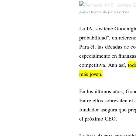
Aaron Kotowski para Forbes.
La IA, sostiene Goodnight
probabilidad", en referen
Para él, las décadas de co
especialmente en finanzas
competitiva. Aun así,
tod
más joven.
En los últimos años, Good
Entre ellos sobresalen el 
fundador asegura que pre
el próximo CEO.
La hoja de ruta que recib