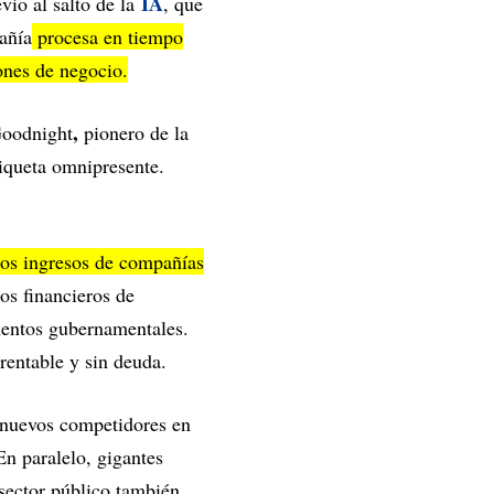
IA
vio al salto de la
, que
añía
procesa en tiempo
ones de negocio.
,
Goodnight
pionero de la
tiqueta omnipresente.
sos ingresos de compañías
os financieros de
amentos gubernamentales.
rentable y sin deuda.
 nuevos competidores en
En paralelo, gigantes
sector público también