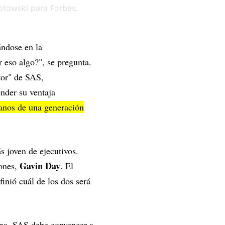
ándose en la
 eso algo?", se pregunta.
ctor" de SAS,
ender su ventaja
manos de una generación
s joven de ejecutivos.
Gavin Day
iones,
. El
nió cuál de los dos será
fina. SAS debe convencer a