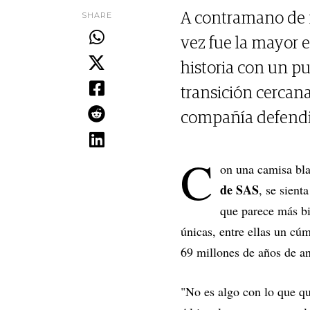
SHARE
A contramano de 
vez fue la mayor 
historia con un pu
transición cercan
compañía defendi
C
on una camisa bla
de SAS
, se sient
que parece más bi
únicas, entre ellas un cú
69 millones de años de a
"No es algo con lo que qu