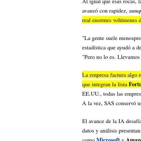
Al igual que esas rocas, 
avanzó con rapidez, aunqu
real enormes volúmenes de
"La gente suele menosprec
estadística que ayudó a d
"Pero no lo es. Llevamos
La empresa factura algo
Fort
que integran la lista
EE.UU., todas las empresa
A la vez, SAS conservó un
El avance de la IA desafí
datos y análisis presenta
Microsoft
Amaz
como
y