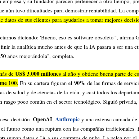
la empresa y su fundador parecen pertenecer a otro tiempo, pre
e aún tuvo dificultades para demostrar rentabilidad. La comp
 datos de sus clientes para ayudarlos a tomar mejores decisi
iarnos diciendo: 'Bueno, eso es software obsoleto'", afirma 
efinir la analítica mucho antes de que la IA pasara a ser una e
 50 años mejorándola", completa.
US$ 3.000 millones
 más de
al año y obtiene buena parte de e
une 100
90%
.
En su cartera figuran el
de las firmas de servici
s de salud y de ciencias de la vida, y casi todos los depart
 rasgo poco común en el sector tecnológico. Siguió privada, 
OpenAI
Anthropic
a esa decisión.
,
y una extensa camada de
n el futuro como una ruptura con las compañías tradicionales. 
on
suman datos e IA a sus contratos de nube. La pelea por el 