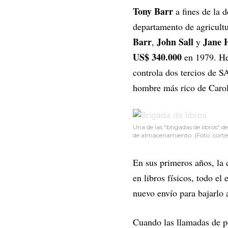
Tony Barr
a fines de la 
departamento de agricult
Barr
John Sall
Jane 
,
y
US$ 340.000
en 1979. He
controla dos tercios de S
hombre más rico de Caroli
Una de las "brigadas de libros" 
de almacenamiento. (Foto: cortes
En sus primeros años, la
en libros físicos, todo e
nuevo envío para bajarlo 
Cuando las llamadas de po