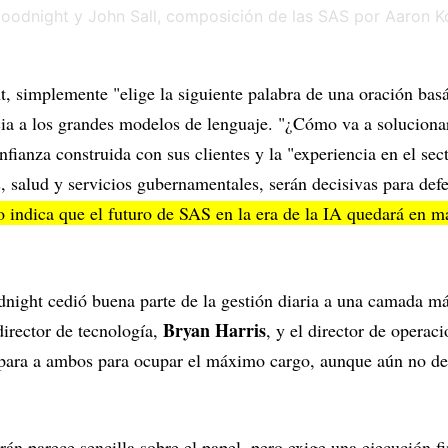
, simplemente "elige la siguiente palabra de una oración bas
cia a los grandes modelos de lenguaje. "¿Cómo va a solucionar
nfianza construida con sus clientes y la "experiencia en el se
, salud y servicios gubernamentales, serán decisivas para def
o indica que el futuro de SAS en la era de la IA quedará en 
night cedió buena parte de la gestión diaria a una camada má
Bryan Harris
director de tecnología,
, y el director de operac
para a ambos para ocupar el máximo cargo, aunque aún no defi
irán parece sencilla sobre el papel, pero exige una ejecución 