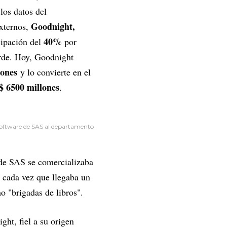
los datos del
Goodnight,
externos,
40%
cipación del
por
rde. Hoy, Goodnight
lones
y lo convierte en el
$ 6500 millones
.
 software de SAS al departamento
 de SAS se comercializaba
e cada vez que llegaba un
o "brigadas de libros".
ght, fiel a su origen