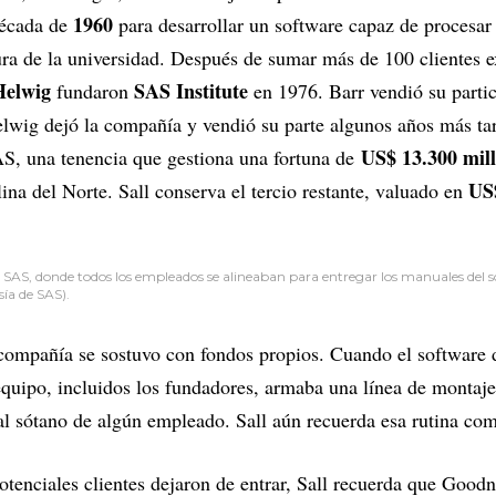
1960
década de
para desarrollar un software capaz de procesar 
ura de la universidad. Después de sumar más de 100 clientes 
Helwig
SAS Institute
fundaron
en 1976. Barr vendió su parti
lwig dejó la compañía y vendió su parte algunos años más ta
US$ 13.300 mil
AS, una tenencia que gestiona una fortuna de
US
na del Norte. Sall conserva el tercio restante, valuado en
de SAS, donde todos los empleados se alineaban para entregar los manuales del
ía de SAS).
 compañía se sostuvo con fondos propios. Cuando el software
l equipo, incluidos los fundadores, armaba una línea de montaj
al sótano de algún empleado. Sall aún recuerda esa rutina com
tenciales clientes dejaron de entrar, Sall recuerda que Goodni