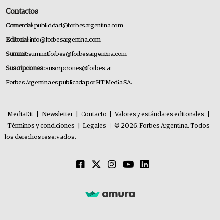
Contactos
Comercial:
publicidad@forbesargentina.com
Editorial:
info@forbesargentina.com
Summit:
summitforbes@forbesargentina.com
Suscripciones:
suscripciones@forbes.ar
Forbes Argentina es publicada por HT Media SA.
MediaKit
|
Newsletter
|
Contacto
|
Valores y estándares editoriales
|
Términos y condiciones
|
Legales
|
© 2026. Forbes Argentina. Todos
los derechos reservados.