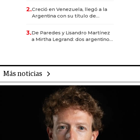
CEO en Vaca Muerta
2.
Creció en Venezuela, llegó a la
Argentina con su título de
abogado y construyó un imperio
gastronómico que revoluciona
3.
De Paredes y Lisandro Martínez
las marcas "fast premium"
a Mirtha Legrand: dos argentinos
impulsan el negocio del wellness
deportivo y el cuidado corporal
Más noticias