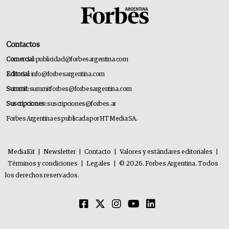
Contactos
Comercial:
publicidad@forbesargentina.com
Editorial:
info@forbesargentina.com
Summit:
summitforbes@forbesargentina.com
Suscripciones:
suscripciones@forbes.ar
Forbes Argentina es publicada por HT Media SA.
MediaKit
|
Newsletter
|
Contacto
|
Valores y estándares editoriales
|
Términos y condiciones
|
Legales
|
© 2026. Forbes Argentina. Todos
los derechos reservados.