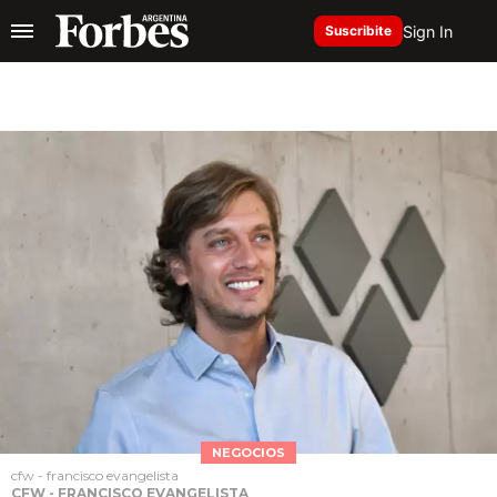
Sign In
Suscribite
NEGOCIOS
cfw - francisco evangelista
CFW - FRANCISCO EVANGELISTA