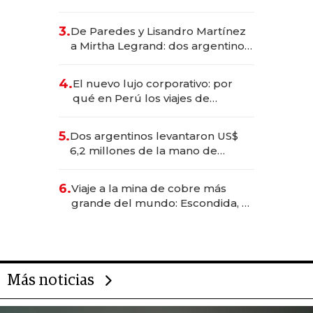
abogado y construyó un imperio
gastronómico que revoluciona
3.
De Paredes y Lisandro Martínez
las marcas "fast premium"
a Mirtha Legrand: dos argentinos
impulsan el negocio del wellness
deportivo y el cuidado corporal
4.
El nuevo lujo corporativo: por
qué en Perú los viajes de
negocios dejan de ser reuniones
para convertirse en experiencias
5.
Dos argentinos levantaron US$
transformadoras
6,2 millones de la mano de
Rauch, Englebienne y Woloski
6.
Viaje a la mina de cobre más
grande del mundo: Escondida, el
gigante chileno que exporta US$
14.000 millones anuales
Más noticias