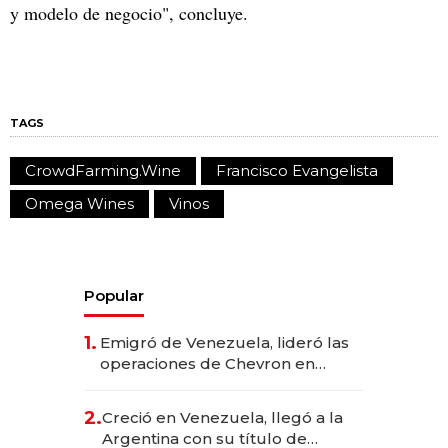
y modelo de negocio", concluye.
TAGS
CrowdFarming.Wine
Francisco Evangelista
Omega Wines
Vinos
Popular
1.
Emigró de Venezuela, lideró las
operaciones de Chevron en
EE.UU. y hoy es la única mujer
CEO en Vaca Muerta
2.
Creció en Venezuela, llegó a la
Argentina con su título de