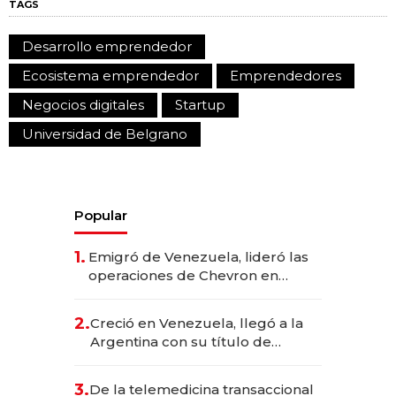
TAGS
Desarrollo emprendedor
Ecosistema emprendedor
Emprendedores
Negocios digitales
Startup
Universidad de Belgrano
Popular
1.
Emigró de Venezuela, lideró las
operaciones de Chevron en
EE.UU. y hoy es la única mujer
CEO en Vaca Muerta
2.
Creció en Venezuela, llegó a la
Argentina con su título de
abogado y construyó un imperio
gastronómico que revoluciona
3.
De la telemedicina transaccional