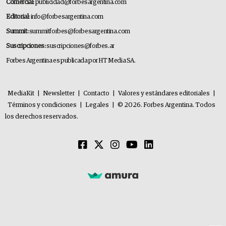
Comercial:
publicidad@forbesargentina.com
Editorial:
info@forbesargentina.com
Summit:
summitforbes@forbesargentina.com
Suscripciones:
suscripciones@forbes.ar
Forbes Argentina es publicada por HT Media SA.
MediaKit
|
Newsletter
|
Contacto
|
Valores y estándares editoriales
|
Términos y condiciones
|
Legales
|
© 2026. Forbes Argentina. Todos
los derechos reservados.