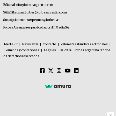
Editorial:
info@forbesargentina.com
Summit:
summitforbes@forbesargentina.com
Suscripciones:
suscripciones@forbes.ar
Forbes Argentina es publicada por HT Media SA.
MediaKit
|
Newsletter
|
Contacto
|
Valores y estándares editoriales
|
Términos y condiciones
|
Legales
|
© 2026. Forbes Argentina. Todos
los derechos reservados.