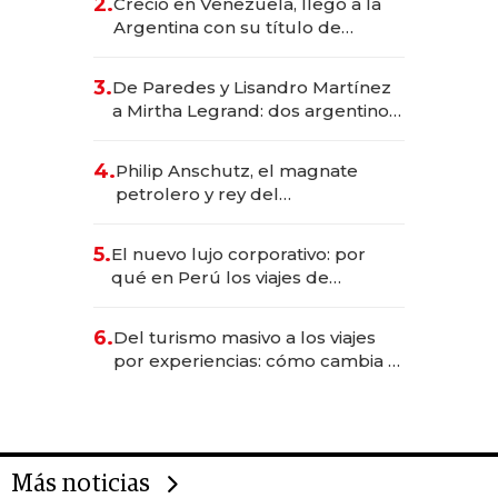
2.
Creció en Venezuela, llegó a la
Argentina con su título de
abogado y construyó un imperio
gastronómico que revoluciona
3.
De Paredes y Lisandro Martínez
las marcas "fast premium"
a Mirtha Legrand: dos argentinos
impulsan el negocio del wellness
deportivo y el cuidado corporal
4.
Philip Anschutz, el magnate
petrolero y rey del
entretenimiento que va por la
licitación de Tecnópolis junto a
5.
El nuevo lujo corporativo: por
Fénix
qué en Perú los viajes de
negocios dejan de ser reuniones
para convertirse en experiencias
6.
Del turismo masivo a los viajes
transformadoras
por experiencias: cómo cambia el
negocio de la asistencia al viajero
Más noticias