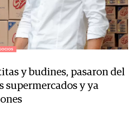
GOCIOS
titas y budines, pasaron del
los supermercados y ya
lones