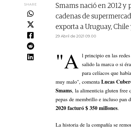
SHARE
Smams nació en 2012 y pa
cadenas de supermercados
exporta a Uruguay, Chile
29 Abril de 2021 09.00
"A
l principio en las rede
salido la marca o si é
para celíacos que habí
Lucas Cuber
muy malo", comenta
Smams
, la alimenticia gluten free
pepas de membrillo e incluso pan d
2020 facturó $ 350 millones
.
La historia de la compañía se remo