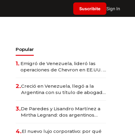
Suscribite
Sign In
Popular
1.
Emigró de Venezuela, lideró las
operaciones de Chevron en EE.UU. y
hoy es la única mujer CEO en Vaca
Muerta
2.
Creció en Venezuela, llegó a la
Argentina con su título de abogado
y construyó un imperio
gastronómico que revoluciona las
3.
De Paredes y Lisandro Martínez a
marcas "fast premium"
Mirtha Legrand: dos argentinos
impulsan el negocio del wellness
deportivo y el cuidado corporal
4.
El nuevo lujo corporativo: por qué