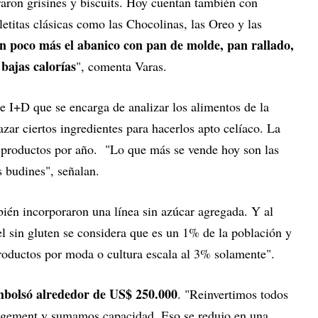
ron grisines y biscuits. Hoy cuentan también con
letitas clásicas como las Chocolinas, las Oreo y las
 poco más el abanico con pan de molde, pan rallado,
 bajas calorías
", comenta Varas.
e I+D que se encarga de analizar los alimentos de la
ar ciertos ingredientes para hacerlos apto celíaco. La
co productos por año. "Lo que más se vende hoy son las
os budines", señalan.
bién incorporaron una línea sin azúcar agregada. Y al
el sin gluten se considera que es un 1% de la población y
productos por moda o cultura escala al 3% solamente".
embolsó alrededor de US$ 250.000
. "Reinvertimos todos
agement y sumamos capacidad. Eso se redujo en una