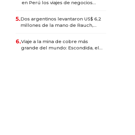
en Perú los viajes de negocios
dejan de ser reuniones para
convertirse en experiencias
5.
Dos argentinos levantaron US$ 6,2
transformadoras
millones de la mano de Rauch,
Englebienne y Woloski
6.
Viaje a la mina de cobre más
grande del mundo: Escondida, el
gigante chileno que exporta US$
14.000 millones anuales