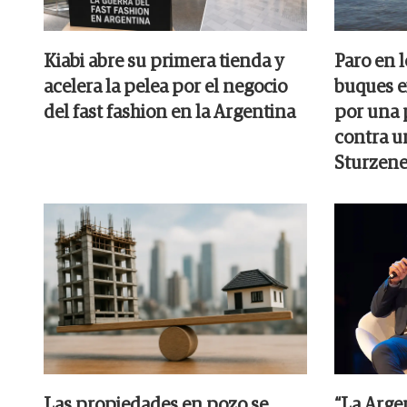
Kiabi abre su primera tienda y
Paro en 
acelera la pelea por el negocio
buques e
del fast fashion en la Argentina
por una p
contra u
Sturzen
Las propiedades en pozo se
“La Arge