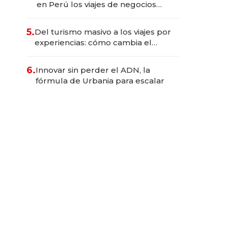
en Perú los viajes de negocios
dejan de ser reuniones para
convertirse en experiencias
5.
Del turismo masivo a los viajes por
transformadoras
experiencias: cómo cambia el
negocio de la asistencia al viajero
6.
Innovar sin perder el ADN, la
fórmula de Urbania para escalar