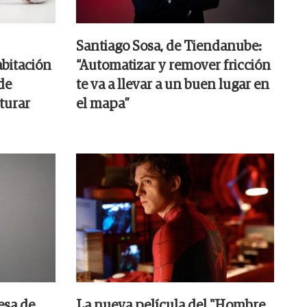
Santiago Sosa, de Tiendanube:
bitación
“Automatizar y remover fricción
de
te va a llevar a un buen lugar en
turar
el mapa”
esa de
La nueva película del "Hombre