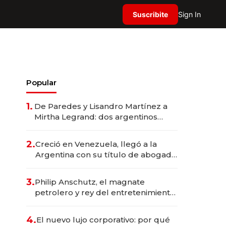
Suscribite
Sign In
Popular
1.
De Paredes y Lisandro Martínez a
Mirtha Legrand: dos argentinos
impulsan el negocio del wellness
deportivo y el cuidado corporal
2.
Creció en Venezuela, llegó a la
Argentina con su título de abogado
y construyó un imperio
gastronómico que revoluciona las
3.
Philip Anschutz, el magnate
marcas "fast premium"
petrolero y rey del entretenimiento
que va por la licitación de
Tecnópolis junto a Fénix
4.
El nuevo lujo corporativo: por qué