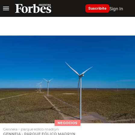
Sign In
Suscribite
NEGOCIOS
Genneia - parque eólico madryn
GENNEIA - PARQUE EÓLICO MADRYN