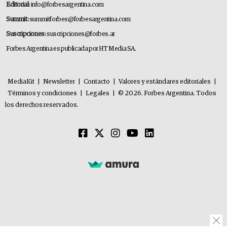
Editorial:
info@forbesargentina.com
Summit:
summitforbes@forbesargentina.com
Suscripciones:
suscripciones@forbes.ar
Forbes Argentina es publicada por HT Media SA.
MediaKit
|
Newsletter
|
Contacto
|
Valores y estándares editoriales
|
Términos y condiciones
|
Legales
|
© 2026. Forbes Argentina. Todos
los derechos reservados.