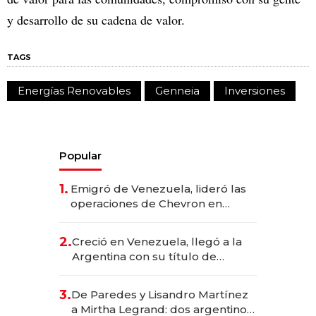
y desarrollo de su cadena de valor.
TAGS
Energías Renovables
Genneia
Inversiones
Popular
1.
Emigró de Venezuela, lideró las
operaciones de Chevron en
EE.UU. y hoy es la única mujer
CEO en Vaca Muerta
2.
Creció en Venezuela, llegó a la
Argentina con su título de
abogado y construyó un imperio
gastronómico que revoluciona
3.
De Paredes y Lisandro Martínez
las marcas "fast premium"
a Mirtha Legrand: dos argentinos