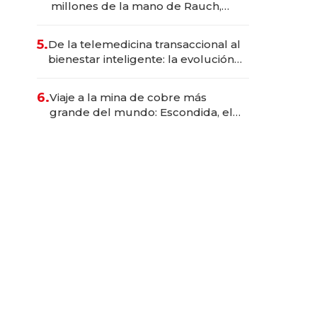
millones de la mano de Rauch,
Englebienne y Woloski
5.
De la telemedicina transaccional al
bienestar inteligente: la evolución
de doc24 para transformar a las
organizaciones
6.
Viaje a la mina de cobre más
grande del mundo: Escondida, el
gigante chileno que exporta US$
14.000 millones anuales