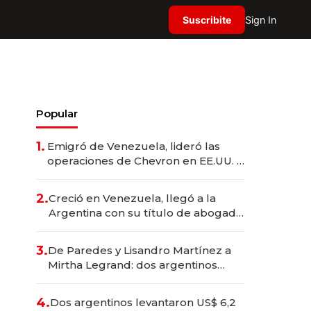
Suscribite
Sign In
Popular
1.
Emigró de Venezuela, lideró las
operaciones de Chevron en EE.UU. y
hoy es la única mujer CEO en Vaca
Muerta
2.
Creció en Venezuela, llegó a la
Argentina con su título de abogado
y construyó un imperio
gastronómico que revoluciona las
3.
De Paredes y Lisandro Martínez a
marcas "fast premium"
Mirtha Legrand: dos argentinos
impulsan el negocio del wellness
deportivo y el cuidado corporal
4.
Dos argentinos levantaron US$ 6,2