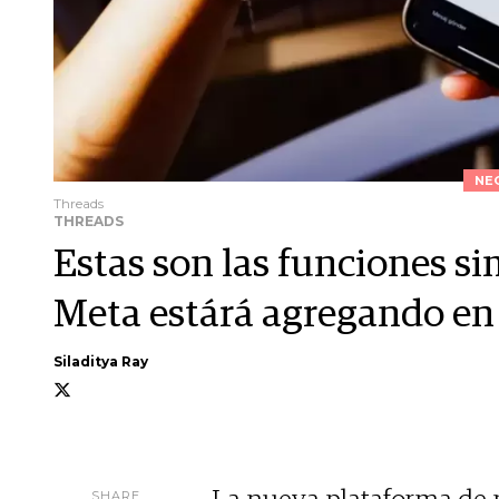
NE
Threads
THREADS
Estas son las funciones si
Meta estárá agregando en
Siladitya Ray
SHARE