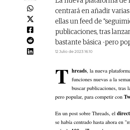
La nueva plataforma de m
centrará en añadir varia
ellas un feed de "seguimi
publicaciones, tras lanz
bastante básica -pero pop
12 Julio de 2023 16.10
T
hreads
, la nueva plataform
funciones nuevas a la seman
buscar publicaciones, tras 
Tw
pero popular, para competir con
direc
En un post sobre Threads, el
se había centrado hasta ahora en "m