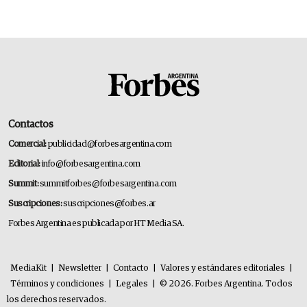
Contactos
Comercial:
publicidad@forbesargentina.com
Editorial:
info@forbesargentina.com
Summit:
summitforbes@forbesargentina.com
Suscripciones:
suscripciones@forbes.ar
Forbes Argentina es publicada por HT Media SA.
MediaKit
|
Newsletter
|
Contacto
|
Valores y estándares editoriales
|
Términos y condiciones
|
Legales
|
© 2026. Forbes Argentina. Todos
los derechos reservados.