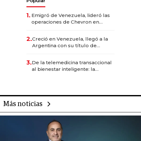
Popular
1.
Emigró de Venezuela, lideró las
operaciones de Chevron en
EE.UU. y hoy es la única mujer
CEO en Vaca Muerta
2.
Creció en Venezuela, llegó a la
Argentina con su título de
abogado y construyó un imperio
gastronómico que revoluciona
3.
De la telemedicina transaccional
las marcas "fast premium"
al bienestar inteligente: la
evolución de doc24 para
transformar a las organizaciones
Más noticias