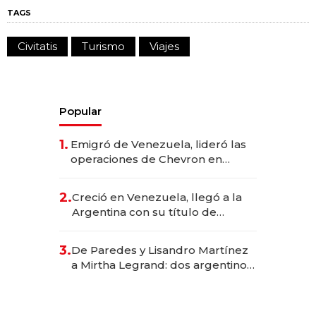
TAGS
Civitatis
Turismo
Viajes
Popular
1.
Emigró de Venezuela, lideró las
operaciones de Chevron en
EE.UU. y hoy es la única mujer
CEO en Vaca Muerta
2.
Creció en Venezuela, llegó a la
Argentina con su título de
abogado y construyó un imperio
gastronómico que revoluciona
3.
De Paredes y Lisandro Martínez
las marcas "fast premium"
a Mirtha Legrand: dos argentinos
impulsan el negocio del wellness
deportivo y el cuidado corporal