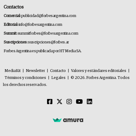
Contactos
Comercial:
publicidad@forbesargentina.com
Editorial:
info@forbesargentina.com
Summit:
summitforbes@forbesargentina.com
Suscripciones:
suscripciones@forbes.ar
Forbes Argentina es publicada por HT Media SA.
MediaKit
|
Newsletter
|
Contacto
|
Valores y estándares editoriales
|
Términos y condiciones
|
Legales
|
© 2026. Forbes Argentina. Todos
los derechos reservados.