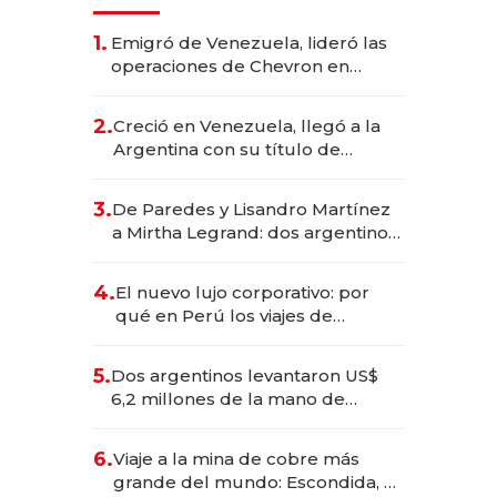
1.
Emigró de Venezuela, lideró las
operaciones de Chevron en
EE.UU. y hoy es la única mujer
CEO en Vaca Muerta
2.
Creció en Venezuela, llegó a la
Argentina con su título de
abogado y construyó un imperio
gastronómico que revoluciona
3.
De Paredes y Lisandro Martínez
las marcas "fast premium"
a Mirtha Legrand: dos argentinos
impulsan el negocio del wellness
deportivo y el cuidado corporal
4.
El nuevo lujo corporativo: por
qué en Perú los viajes de
negocios dejan de ser reuniones
para convertirse en experiencias
5.
Dos argentinos levantaron US$
transformadoras
6,2 millones de la mano de
Rauch, Englebienne y Woloski
6.
Viaje a la mina de cobre más
grande del mundo: Escondida, el