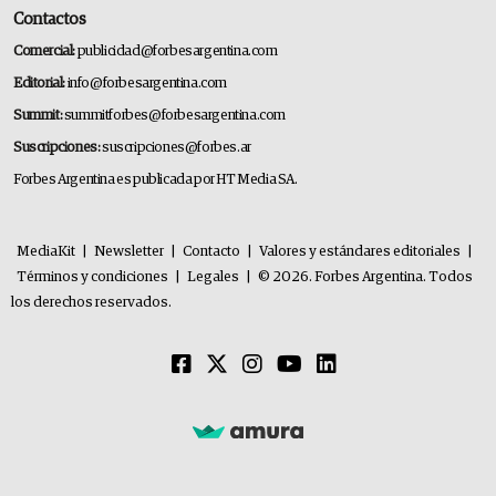
Contactos
Comercial:
publicidad@forbesargentina.com
Editorial:
info@forbesargentina.com
Summit:
summitforbes@forbesargentina.com
Suscripciones:
suscripciones@forbes.ar
Forbes Argentina es publicada por HT Media SA.
MediaKit
|
Newsletter
|
Contacto
|
Valores y estándares editoriales
|
Términos y condiciones
|
Legales
|
© 2026. Forbes Argentina. Todos
los derechos reservados.