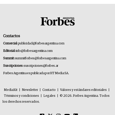
Contactos
Comercial:
publicidad@forbesargentina.com
Editorial:
info@forbesargentina.com
Summit:
summitforbes@forbesargentina.com
Suscripciones:
suscripciones@forbes.ar
Forbes Argentina es publicada por HT Media SA.
MediaKit
|
Newsletter
|
Contacto
|
Valores y estándares editoriales
|
Términos y condiciones
|
Legales
|
© 2026. Forbes Argentina. Todos
los derechos reservados.