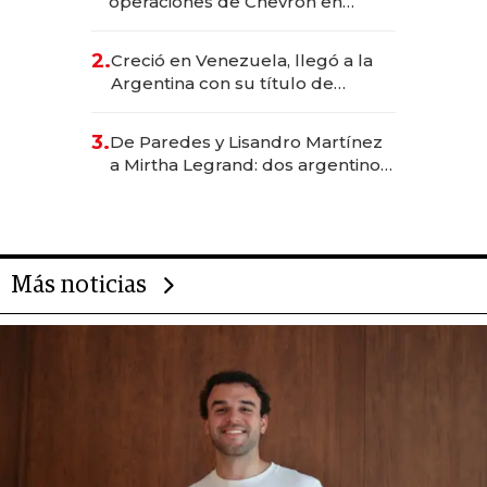
operaciones de Chevron en
EE.UU. y hoy es la única mujer
CEO en Vaca Muerta
2.
Creció en Venezuela, llegó a la
Argentina con su título de
abogado y construyó un imperio
gastronómico que revoluciona
3.
De Paredes y Lisandro Martínez
las marcas "fast premium"
a Mirtha Legrand: dos argentinos
impulsan el negocio del wellness
deportivo y el cuidado corporal
Más noticias