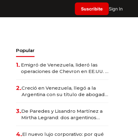
Suscribite
Sign In
Popular
1.
Emigró de Venezuela, lideró las
operaciones de Chevron en EE.UU. y
hoy es la única mujer CEO en Vaca
Muerta
2.
Creció en Venezuela, llegó a la
Argentina con su título de abogado
y construyó un imperio
gastronómico que revoluciona las
3.
De Paredes y Lisandro Martínez a
marcas "fast premium"
Mirtha Legrand: dos argentinos
impulsan el negocio del wellness
deportivo y el cuidado corporal
4.
El nuevo lujo corporativo: por qué