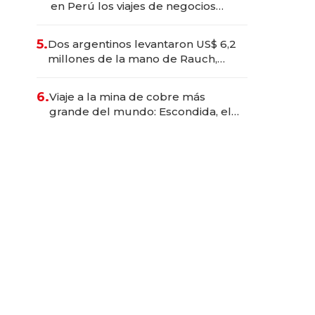
en Perú los viajes de negocios
dejan de ser reuniones para
convertirse en experiencias
5.
Dos argentinos levantaron US$ 6,2
transformadoras
millones de la mano de Rauch,
Englebienne y Woloski
6.
Viaje a la mina de cobre más
grande del mundo: Escondida, el
gigante chileno que exporta US$
14.000 millones anuales