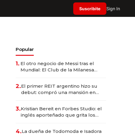
Suscribite
Sign In
Popular
1.
El otro negocio de Messi tras el
Mundial: El Club de la Milanesa
invierte US$ 6 millones en su
expansión y desembarca en Europa
2.
El primer REIT argentino hizo su
debut: compró una mansión en
Barrio Parque por US$ 3,6 millones
3.
Kristian Bereit en Forbes Studio: el
inglés aporteñado que grita los
goles de Argentina y representa a
35 estrellas globales por USD
4.
La dueña de Todomoda e Isadora
200M.