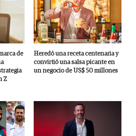
 marca de
Heredó una receta centenaria y
na
convirtió una salsa picante en
strategia
un negocio de US$ 50 millones
n Z