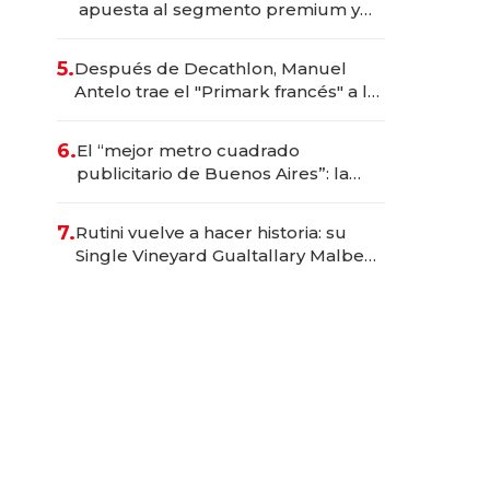
apuesta al segmento premium y
trae una marca brasileña a la
Argentina
5.
Después de Decathlon, Manuel
Antelo trae el "Primark francés" a la
Argentina con una inversión de US$
20 millones
6.
El “mejor metro cuadrado
publicitario de Buenos Aires”: la
startup que factura $ 250 millones
en los asientos traseros de los
7.
Rutini vuelve a hacer historia: su
autos
Single Vineyard Gualtallary Malbec
2023 fue el mejor vino argentino en
los Decanter 2026