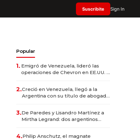
Suscribite
Sign In
Popular
1.
Emigró de Venezuela, lideró las
operaciones de Chevron en EE.UU. y
hoy es la única mujer CEO en Vaca
Muerta
2.
Creció en Venezuela, llegó a la
Argentina con su título de abogado
y construyó un imperio
gastronómico que revoluciona las
3.
De Paredes y Lisandro Martínez a
marcas "fast premium"
Mirtha Legrand: dos argentinos
impulsan el negocio del wellness
deportivo y el cuidado corporal
4.
Philip Anschutz, el magnate