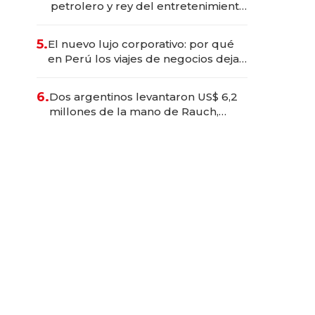
petrolero y rey del entretenimiento
que va por la licitación de
Tecnópolis junto a Fénix
5.
El nuevo lujo corporativo: por qué
en Perú los viajes de negocios dejan
de ser reuniones para convertirse
en experiencias transformadoras
6.
Dos argentinos levantaron US$ 6,2
millones de la mano de Rauch,
Englebienne y Woloski