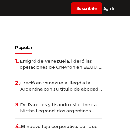
Suscribite
Sign In
Popular
1.
Emigró de Venezuela, lideró las
operaciones de Chevron en EE.UU. y
hoy es la única mujer CEO en Vaca
Muerta
2.
Creció en Venezuela, llegó a la
Argentina con su título de abogado
y construyó un imperio
gastronómico que revoluciona las
3.
De Paredes y Lisandro Martínez a
marcas "fast premium"
Mirtha Legrand: dos argentinos
impulsan el negocio del wellness
deportivo y el cuidado corporal
4.
El nuevo lujo corporativo: por qué