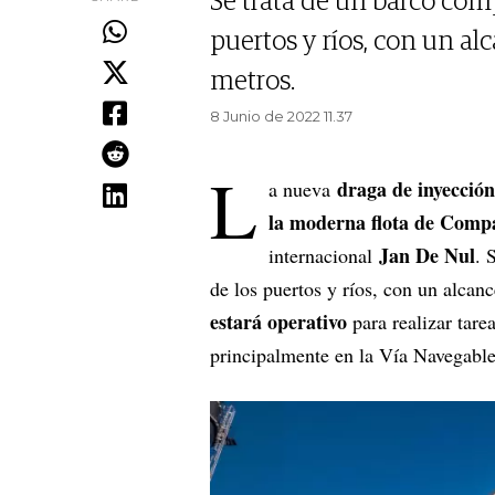
Se trata de un barco comp
puertos y ríos, con un a
metros.
8 Junio de 2022 11.37
L
draga de inyección
a nueva
la moderna flota de Com
Jan De Nul
internacional
. 
de los puertos y ríos, con un alca
estará operativo
para realizar tare
principalmente en la Vía Navegabl