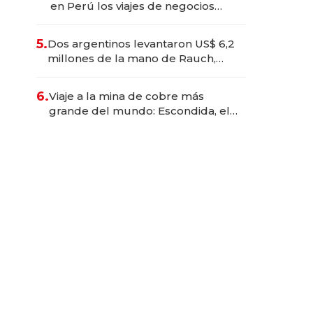
en Perú los viajes de negocios
dejan de ser reuniones para
convertirse en experiencias
5.
Dos argentinos levantaron US$ 6,2
transformadoras
millones de la mano de Rauch,
Englebienne y Woloski
6.
Viaje a la mina de cobre más
grande del mundo: Escondida, el
gigante chileno que exporta US$
14.000 millones anuales