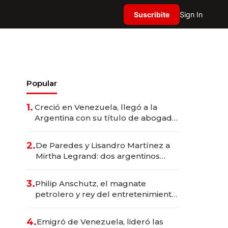
Suscribite
Sign In
Popular
1.
Creció en Venezuela, llegó a la
Argentina con su título de abogado
y construyó un imperio
gastronómico que revoluciona las
2.
De Paredes y Lisandro Martínez a
marcas "fast premium"
Mirtha Legrand: dos argentinos
impulsan el negocio del wellness
deportivo y el cuidado corporal
3.
Philip Anschutz, el magnate
petrolero y rey del entretenimiento
que va por la licitación de
Tecnópolis junto a Fénix
4.
Emigró de Venezuela, lideró las