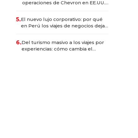
operaciones de Chevron en EE.UU.
y hoy es la única mujer CEO en Vaca
Muerta
5.
El nuevo lujo corporativo: por qué
en Perú los viajes de negocios dejan
de ser reuniones para convertirse
en experiencias transformadoras
6.
Del turismo masivo a los viajes por
experiencias: cómo cambia el
negocio de la asistencia al viajero