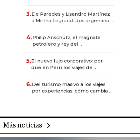
abogado y construyó un imperio
gastronómico que revoluciona
3.
De Paredes y Lisandro Martínez
las marcas "fast premium"
a Mirtha Legrand: dos argentinos
impulsan el negocio del wellness
deportivo y el cuidado corporal
4.
Philip Anschutz, el magnate
petrolero y rey del
entretenimiento que va por la
licitación de Tecnópolis junto a
5.
El nuevo lujo corporativo: por
Fénix
qué en Perú los viajes de
negocios dejan de ser reuniones
para convertirse en experiencias
6.
Del turismo masivo a los viajes
transformadoras
por experiencias: cómo cambia el
negocio de la asistencia al viajero
Más noticias