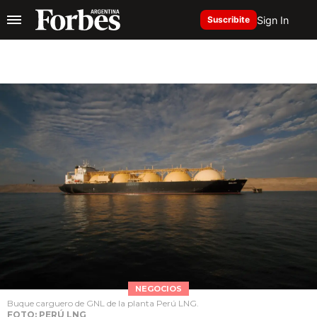
Sign In
Suscribite
NEGOCIOS
Buque carguero de GNL de la planta Perú LNG.
FOTO: PERÚ LNG