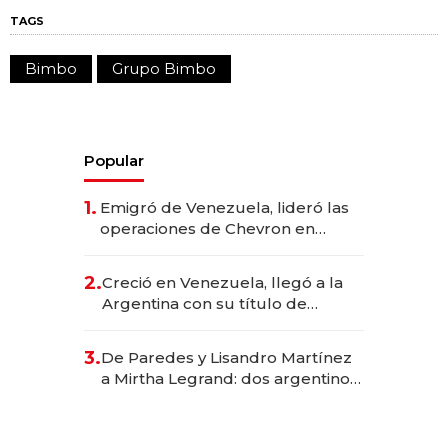
TAGS
Bimbo
Grupo Bimbo
Popular
1.
Emigró de Venezuela, lideró las
operaciones de Chevron en
EE.UU. y hoy es la única mujer
CEO en Vaca Muerta
2.
Creció en Venezuela, llegó a la
Argentina con su título de
abogado y construyó un imperio
gastronómico que revoluciona
3.
De Paredes y Lisandro Martínez
las marcas "fast premium"
a Mirtha Legrand: dos argentinos
impulsan el negocio del wellness
deportivo y el cuidado corporal