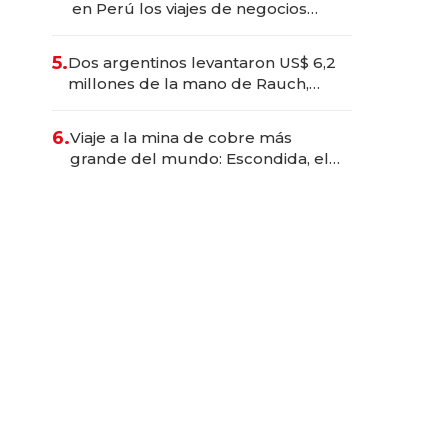
en Perú los viajes de negocios
dejan de ser reuniones para
convertirse en experiencias
5.
Dos argentinos levantaron US$ 6,2
transformadoras
millones de la mano de Rauch,
Englebienne y Woloski
6.
Viaje a la mina de cobre más
grande del mundo: Escondida, el
gigante chileno que exporta US$
14.000 millones anuales