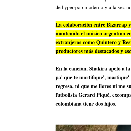
de hyper-pop moderno y a la vez no
La colaboración entre Bizarrap y
mantenido el músico argentino c
extranjeros como Quintero y Resi
productores más destacados y es
En la canción, Shakira apeló a la
pa' que te mortifique', mastique' 
regreso, ni que me llores ni me su
futbolista Gerard Piqué, excompa
colombiana tiene dos hijos.