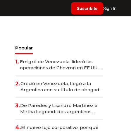
Suscribite
Sign In
Popular
1.
Emigró de Venezuela, lideró las
operaciones de Chevron en EE.UU. y
hoy es la única mujer CEO en Vaca
Muerta
2.
Creció en Venezuela, llegó a la
Argentina con su título de abogado
y construyó un imperio
gastronómico que revoluciona las
3.
De Paredes y Lisandro Martínez a
marcas "fast premium"
Mirtha Legrand: dos argentinos
impulsan el negocio del wellness
deportivo y el cuidado corporal
4.
El nuevo lujo corporativo: por qué