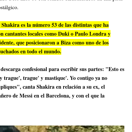
stálgico.
 Shakira es la número 53 de las distintas que ha
on cantantes locales como Duki o Paulo Londra y
dente, que posicionaron a Biza como uno de los
cuchados en todo el mundo.
 descarga confesional para escribir sus partes: "Esto es
y trague', trague' y mastique'. Yo contigo ya no
pliques", canta Shakira en relación a su ex, el
ñero de Messi en el Barcelona, y con el que la