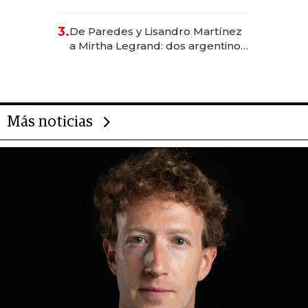
abogado y construyó un imperio
gastronómico que revoluciona
3.
De Paredes y Lisandro Martínez
las marcas "fast premium"
a Mirtha Legrand: dos argentinos
impulsan el negocio del wellness
deportivo y el cuidado corporal
Más noticias