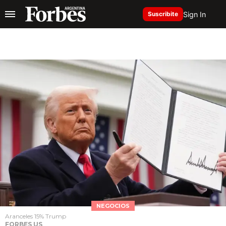
Sign In
Suscribite
NEGOCIOS
Aranceles 15% Trump
FORBES US