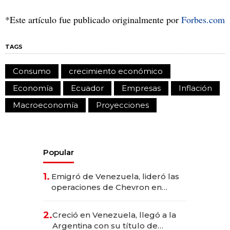
*Este artículo fue publicado originalmente por
Forbes.com
TAGS
Consumo
crecimiento económico
Economía
Ecuador
Empresas
Inflación
Macroeconomía
Proyecciones
Popular
1.
Emigró de Venezuela, lideró las
operaciones de Chevron en
EE.UU. y hoy es la única mujer
CEO en Vaca Muerta
2.
Creció en Venezuela, llegó a la
Argentina con su título de