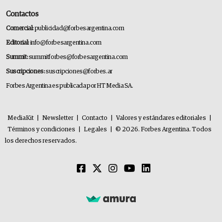
Contactos
Comercial:
publicidad@forbesargentina.com
Editorial:
info@forbesargentina.com
Summit:
summitforbes@forbesargentina.com
Suscripciones:
suscripciones@forbes.ar
Forbes Argentina es publicada por HT Media SA.
MediaKit
|
Newsletter
|
Contacto
|
Valores y estándares editoriales
|
Términos y condiciones
|
Legales
|
© 2026. Forbes Argentina. Todos
los derechos reservados.