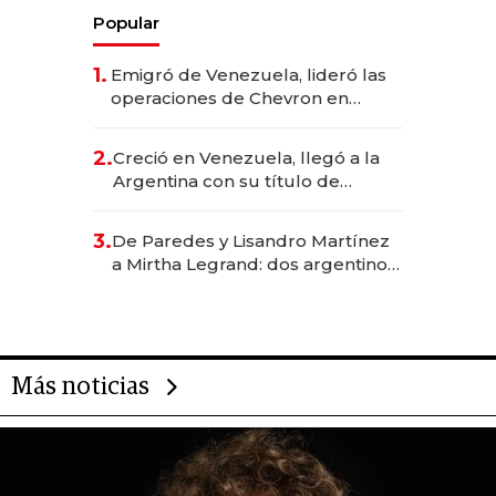
Popular
1.
Emigró de Venezuela, lideró las
operaciones de Chevron en
EE.UU. y hoy es la única mujer
CEO en Vaca Muerta
2.
Creció en Venezuela, llegó a la
Argentina con su título de
abogado y construyó un imperio
gastronómico que revoluciona
3.
De Paredes y Lisandro Martínez
las marcas "fast premium"
a Mirtha Legrand: dos argentinos
impulsan el negocio del wellness
deportivo y el cuidado corporal
Más noticias