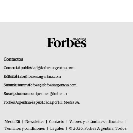
Contactos
Comercial:
publicidad@forbesargentina.com
Editorial:
info@forbesargentina.com
Summit:
summitforbes@forbesargentina.com
Suscripciones:
suscripciones@forbes.ar
Forbes Argentina es publicada por HT Media SA.
MediaKit
|
Newsletter
|
Contacto
|
Valores y estándares editoriales
|
Términos y condiciones
|
Legales
|
© 2026. Forbes Argentina. Todos