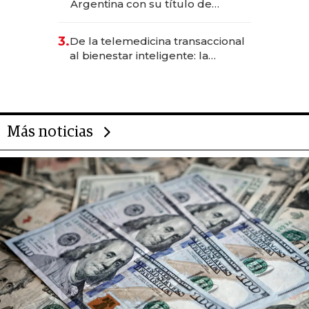
Argentina con su título de
abogado y construyó un imperio
gastronómico que revoluciona
3.
De la telemedicina transaccional
las marcas "fast premium"
al bienestar inteligente: la
evolución de doc24 para
transformar a las organizaciones
Más noticias