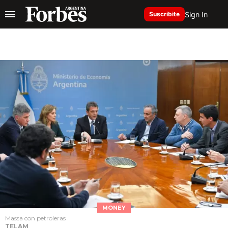
Sign In
Suscribite
MONEY
Massa con petroleras
TELAM