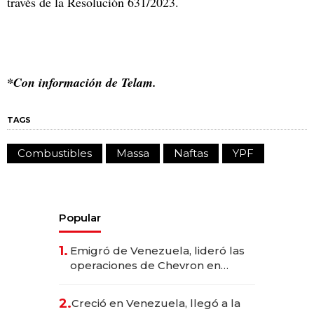
través de la Resolución 631/2023.
*Con información de Telam.
TAGS
Combustibles
Massa
Naftas
YPF
Popular
1.
Emigró de Venezuela, lideró las
operaciones de Chevron en
EE.UU. y hoy es la única mujer
CEO en Vaca Muerta
2.
Creció en Venezuela, llegó a la