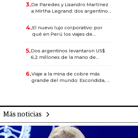
gastronómico que revoluciona
3.
De Paredes y Lisandro Martínez
las marcas "fast premium"
a Mirtha Legrand: dos argentinos
impulsan el negocio del wellness
deportivo y el cuidado corporal
4.
El nuevo lujo corporativo: por
qué en Perú los viajes de
negocios dejan de ser reuniones
para convertirse en experiencias
5.
Dos argentinos levantaron US$
transformadoras
6,2 millones de la mano de
Rauch, Englebienne y Woloski
6.
Viaje a la mina de cobre más
grande del mundo: Escondida, el
gigante chileno que exporta US$
14.000 millones anuales
Más noticias