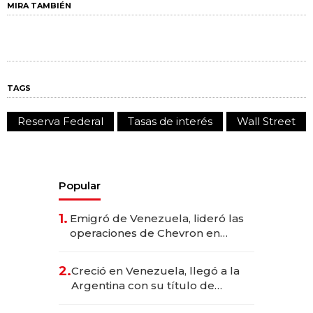
MIRA TAMBIÉN
TAGS
Reserva Federal
Tasas de interés
Wall Street
Popular
1.
Emigró de Venezuela, lideró las
operaciones de Chevron en
EE.UU. y hoy es la única mujer
CEO en Vaca Muerta
2.
Creció en Venezuela, llegó a la
Argentina con su título de
abogado y construyó un imperio