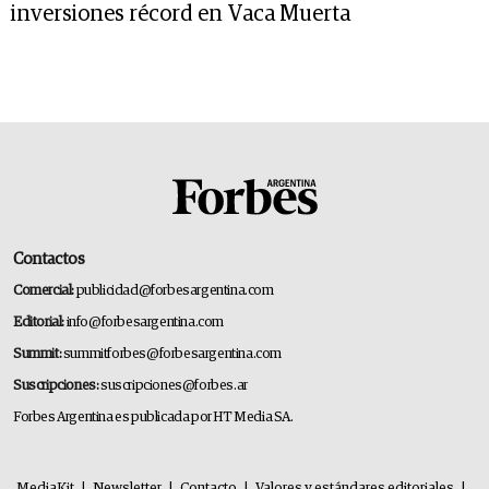
inversiones récord en Vaca Muerta
Contactos
Comercial:
publicidad@forbesargentina.com
Editorial:
info@forbesargentina.com
Summit:
summitforbes@forbesargentina.com
Suscripciones:
suscripciones@forbes.ar
Forbes Argentina es publicada por HT Media SA.
MediaKit
|
Newsletter
|
Contacto
|
Valores y estándares editoriales
|