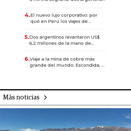
impulsan el negocio del wellness
deportivo y el cuidado corporal
4.
El nuevo lujo corporativo: por
qué en Perú los viajes de
negocios dejan de ser reuniones
para convertirse en experiencias
5.
Dos argentinos levantaron US$
transformadoras
6,2 millones de la mano de
Rauch, Englebienne y Woloski
6.
Viaje a la mina de cobre más
grande del mundo: Escondida, el
gigante chileno que exporta US$
14.000 millones anuales
Más noticias