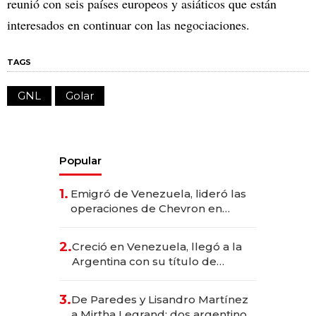
reunió con seis países europeos y asiáticos que están
interesados en continuar con las negociaciones.
TAGS
GNL
Golar
Popular
1.
Emigró de Venezuela, lideró las
operaciones de Chevron en
EE.UU. y hoy es la única mujer
CEO en Vaca Muerta
2.
Creció en Venezuela, llegó a la
Argentina con su título de
abogado y construyó un imperio
gastronómico que revoluciona
3.
De Paredes y Lisandro Martínez
las marcas "fast premium"
a Mirtha Legrand: dos argentinos