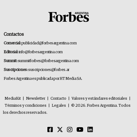
Contactos
Comercial:
publicidad@forbesargentina.com
Editorial:
info@forbesargentina.com
Summit:
summitforbes@forbesargentina.com
Suscripciones:
suscripciones@forbes.ar
Forbes Argentina es publicada por HT Media SA.
MediaKit
|
Newsletter
|
Contacto
|
Valores y estándares editoriales
|
Términos y condiciones
|
Legales
|
© 2026. Forbes Argentina. Todos
los derechos reservados.