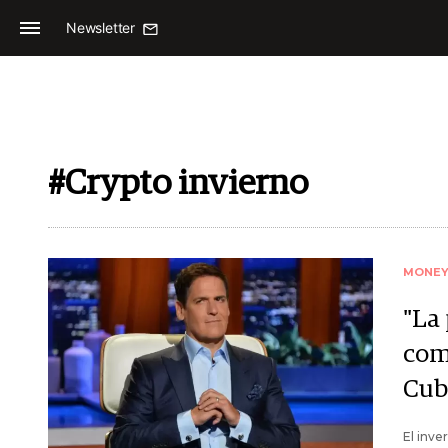
Newsletter
#Crypto invierno
MONE
"La 
com
Cub
El inve