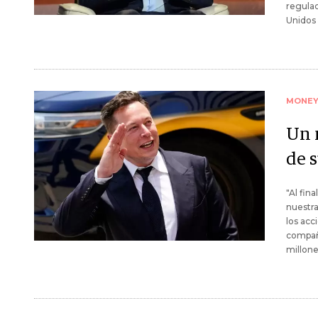
regulac
Unidos 
MONE
Un 
de s
"Al fin
nuestra
los acc
compañ
millone