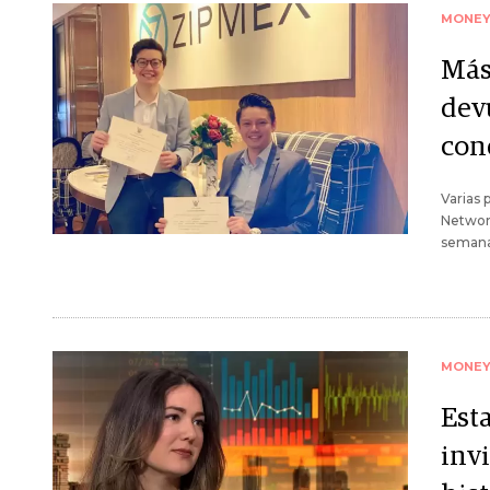
MONE
Más 
devu
con
Varias 
Network
semana
MONE
Esta
inv