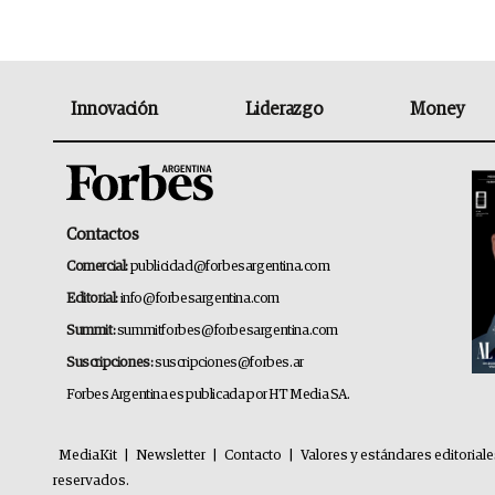
Innovación
Liderazgo
Money
Contactos
Comercial:
publicidad@forbesargentina.com
Editorial:
info@forbesargentina.com
Summit:
summitforbes@forbesargentina.com
Suscripciones:
suscripciones@forbes.ar
Forbes Argentina es publicada por HT Media SA.
MediaKit
|
Newsletter
|
Contacto
|
Valores y estándares editorial
reservados.