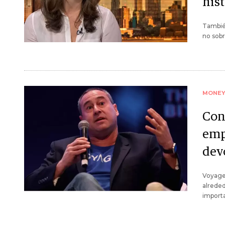
his
También
no sobr
MONE
Con
emp
devo
Voyager
alreded
importa