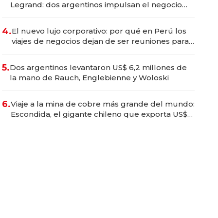
Legrand: dos argentinos impulsan el negocio
del wellness deportivo y el cuidado corporal
4.
El nuevo lujo corporativo: por qué en Perú los
viajes de negocios dejan de ser reuniones para
convertirse en experiencias transformadoras
5.
Dos argentinos levantaron US$ 6,2 millones de
la mano de Rauch, Englebienne y Woloski
6.
Viaje a la mina de cobre más grande del mundo:
Escondida, el gigante chileno que exporta US$
14.000 millones anuales