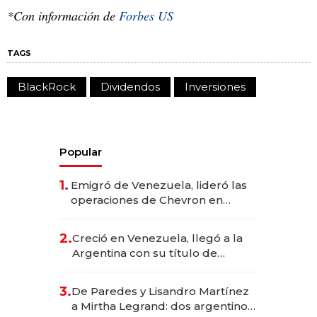
*Con información de
Forbes US
TAGS
BlackRock
Dividendos
Inversiones
Popular
1.
Emigró de Venezuela, lideró las
operaciones de Chevron en
EE.UU. y hoy es la única mujer
CEO en Vaca Muerta
2.
Creció en Venezuela, llegó a la
Argentina con su título de
abogado y construyó un imperio
gastronómico que revoluciona
3.
De Paredes y Lisandro Martínez
las marcas "fast premium"
a Mirtha Legrand: dos argentinos