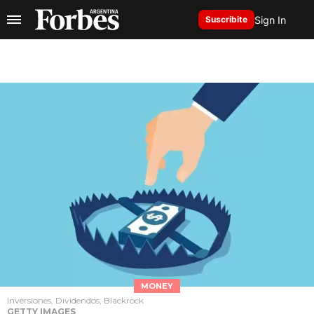
Sign In
Suscribite
MONEY
Inversiones, Dividendos, Blackrock
GETTY IMAGES