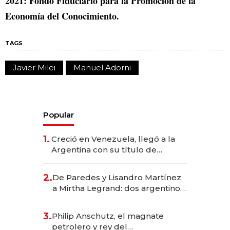
2021: Fondo Fiduciario para la Promoción de la
Economía del Conocimiento.
TAGS
Javier Milei
Manuel Adorni
Popular
1.
Creció en Venezuela, llegó a la
Argentina con su título de
abogado y construyó un imperio
gastronómico que revoluciona
2.
De Paredes y Lisandro Martínez
las marcas "fast premium"
a Mirtha Legrand: dos argentinos
impulsan el negocio del wellness
deportivo y el cuidado corporal
3.
Philip Anschutz, el magnate
petrolero y rey del