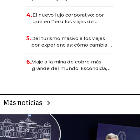
entretenimiento que va por la
licitación de Tecnópolis junto a
4.
El nuevo lujo corporativo: por
Fénix
qué en Perú los viajes de
negocios dejan de ser reuniones
para convertirse en experiencias
5.
Del turismo masivo a los viajes
transformadoras
por experiencias: cómo cambia el
negocio de la asistencia al viajero
6.
Viaje a la mina de cobre más
grande del mundo: Escondida, el
gigante chileno que exporta US$
14.000 millones anuales
Más noticias