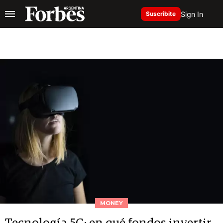
Sign In
Suscribite
MONEY