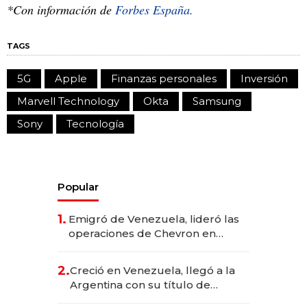
*Con información de
Forbes España.
TAGS
5G
Apple
Finanzas personales
Inversión
Marvell Technology
Okta
Samsung
Sony
Tecnología
Popular
1.
Emigró de Venezuela, lideró las
operaciones de Chevron en
EE.UU. y hoy es la única mujer
CEO en Vaca Muerta
2.
Creció en Venezuela, llegó a la
Argentina con su título de
abogado y construyó un imperio